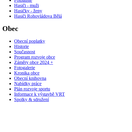
Fotbalisté
Hasiči - muži
Hasičky - ženy
Hasiči Rohovládova Bělá
Obec
Obecní poplatky
Historie
Současnost
Program rozvoje obce
Záměry obce 2024 +
Fotogalerie
Kronika obce
Obecní knihovna
Nabídky práce
Plán rozvoje sportu
Informace k výstavbě VRT
Spolky & sdružení