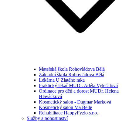
Mateřská škola Rohovládova Bělá
Základní škola Rohovládova Bělá
Lékárna U Zlatého raka
Praktický lékař MUDr. Adéla Vyleťalová
Ordinace pro děti a dorost MUDr. Helena
Hlaváčková
Kosmetický salon - Dagmar Marková
Kosmetický salon Ma Belle
Rehabilitace HappyFyzio s.r.o.
Služby a pohostinství