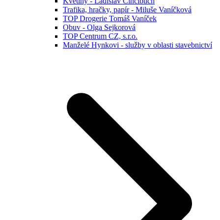
Květiny - Ladislav Cincibuch
Trafika, hračky, papír - Miluše Vaníčková
TOP Drogerie Tomáš Vaníček
Obuv - Olga Sejkorová
TOP Centrum CZ, s.r.o.
Manželé Hynkovi - služby v oblasti stavebnictví