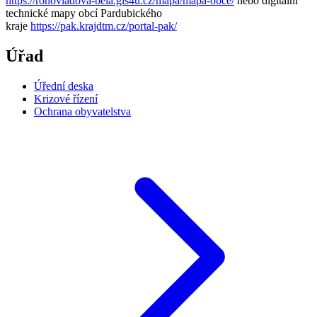
https://rohovladova-bela.gis4u.cz/mapa/mapa-obce/
nebo digitální
technické mapy obcí Pardubického
kraje
https://pak.krajdtm.cz/portal-pak/
Úřad
Úřední deska
Krizové řízení
Ochrana obyvatelstva