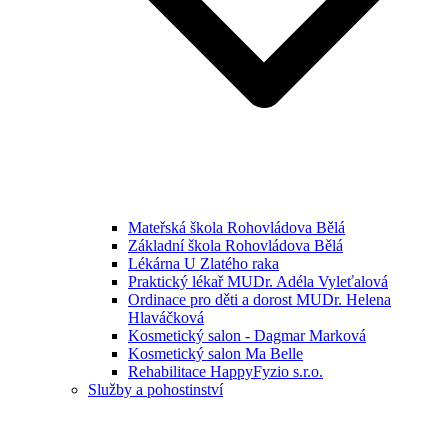
Mateřská škola Rohovládova Bělá
Základní škola Rohovládova Bělá
Lékárna U Zlatého raka
Praktický lékař MUDr. Adéla Vyleťalová
Ordinace pro děti a dorost MUDr. Helena
Hlaváčková
Kosmetický salon - Dagmar Marková
Kosmetický salon Ma Belle
Rehabilitace HappyFyzio s.r.o.
Služby a pohostinství