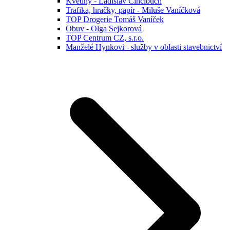
Květiny - Ladislav Cincibuch
Trafika, hračky, papír - Miluše Vaníčková
TOP Drogerie Tomáš Vaníček
Obuv - Olga Sejkorová
TOP Centrum CZ, s.r.o.
Manželé Hynkovi - služby v oblasti stavebnictví