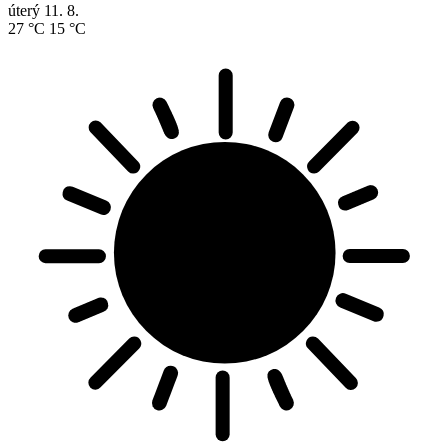
úterý
11. 8.
27 °C
15 °C