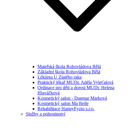
Mateřská škola Rohovládova Bělá
Základní škola Rohovládova Bělá
Lékárna U Zlatého raka
Praktický lékař MUDr. Adéla Vyleťalová
Ordinace pro děti a dorost MUDr. Helena
Hlaváčková
Kosmetický salon - Dagmar Marková
Kosmetický salon Ma Belle
Rehabilitace HappyFyzio s.r.o.
Služby a pohostinství