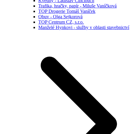
Květiny - Ladislav Cincibuch
Trafika, hračky, papír - Miluše Vaníčková
TOP Drogerie Tomáš Vaníček
Obuv - Olga Sejkorová
TOP Centrum CZ, s.r.o.
Manželé Hynkovi - služby v oblasti stavebnictví