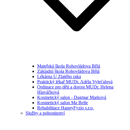
Mateřská škola Rohovládova Bělá
Základní škola Rohovládova Bělá
Lékárna U Zlatého raka
Praktický lékař MUDr. Adéla Vyleťalová
Ordinace pro děti a dorost MUDr. Helena
Hlaváčková
Kosmetický salon - Dagmar Marková
Kosmetický salon Ma Belle
Rehabilitace HappyFyzio s.r.o.
Služby a pohostinství