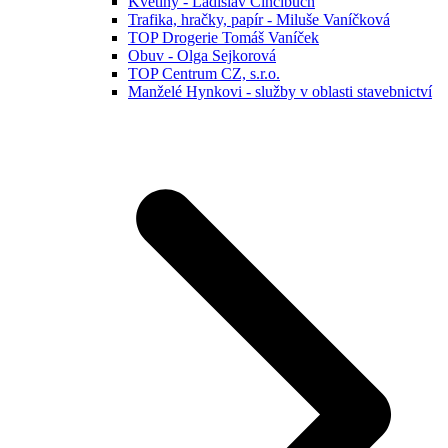
Květiny - Ladislav Cincibuch
Trafika, hračky, papír - Miluše Vaníčková
TOP Drogerie Tomáš Vaníček
Obuv - Olga Sejkorová
TOP Centrum CZ, s.r.o.
Manželé Hynkovi - služby v oblasti stavebnictví