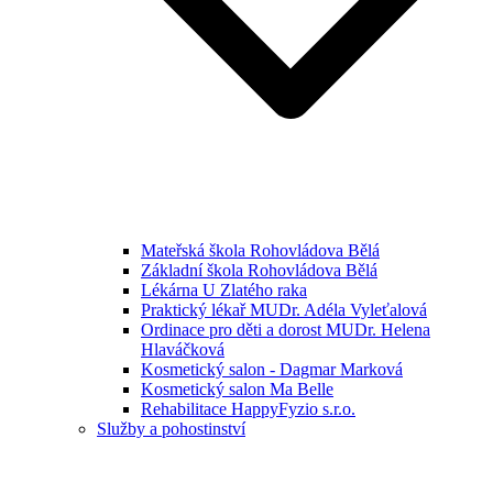
Mateřská škola Rohovládova Bělá
Základní škola Rohovládova Bělá
Lékárna U Zlatého raka
Praktický lékař MUDr. Adéla Vyleťalová
Ordinace pro děti a dorost MUDr. Helena
Hlaváčková
Kosmetický salon - Dagmar Marková
Kosmetický salon Ma Belle
Rehabilitace HappyFyzio s.r.o.
Služby a pohostinství