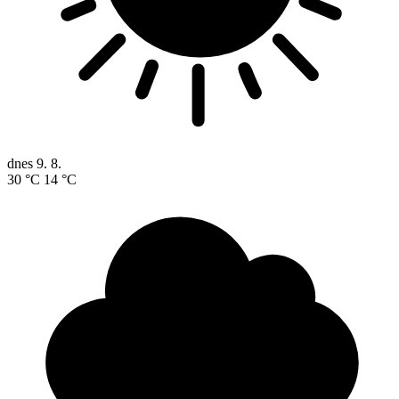
dnes
9. 8.
30 °C
14 °C