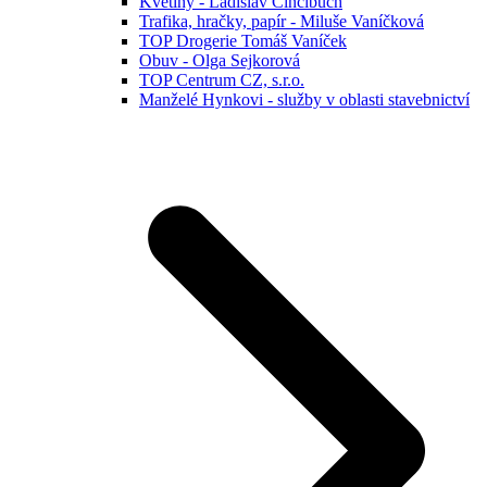
Květiny - Ladislav Cincibuch
Trafika, hračky, papír - Miluše Vaníčková
TOP Drogerie Tomáš Vaníček
Obuv - Olga Sejkorová
TOP Centrum CZ, s.r.o.
Manželé Hynkovi - služby v oblasti stavebnictví