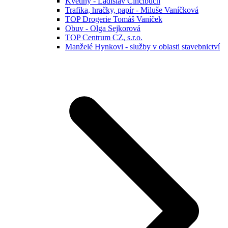
Květiny - Ladislav Cincibuch
Trafika, hračky, papír - Miluše Vaníčková
TOP Drogerie Tomáš Vaníček
Obuv - Olga Sejkorová
TOP Centrum CZ, s.r.o.
Manželé Hynkovi - služby v oblasti stavebnictví