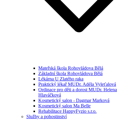
Mateřská škola Rohovládova Bělá
Základní škola Rohovládova Bělá
Lékárna U Zlatého raka
Praktický lékař MUDr. Adéla Vyleťalová
Ordinace pro děti a dorost MUDr. Helena
Hlaváčková
Kosmetický salon - Dagmar Marková
Kosmetický salon Ma Belle
Rehabilitace HappyFyzio s.r.o.
Služby a pohostinství